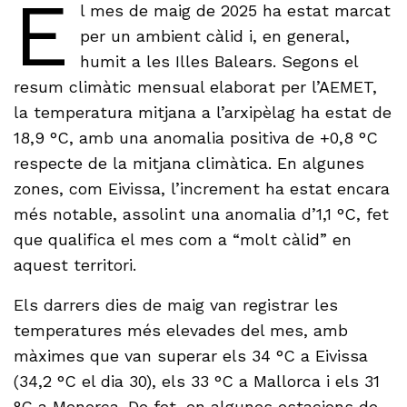
E
l mes de maig de 2025 ha estat marcat
per un ambient càlid i, en general,
humit a les Illes Balears. Segons el
resum climàtic mensual elaborat per l’AEMET,
la temperatura mitjana a l’arxipèlag ha estat de
18,9 °C, amb una anomalia positiva de +0,8 °C
respecte de la mitjana climàtica. En algunes
zones, com Eivissa, l’increment ha estat encara
més notable, assolint una anomalia d’1,1 °C, fet
que qualifica el mes com a “molt càlid” en
aquest territori.
Els darrers dies de maig van registrar les
temperatures més elevades del mes, amb
màximes que van superar els 34 °C a Eivissa
(34,2 °C el dia 30), els 33 °C a Mallorca i els 31
°C a Menorca. De fet, en algunes estacions de