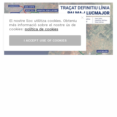
El nostre lloc utilitza cookies. Obteniu
més informació sobre el nostre ús de
cookies:
política de cookies
I ACCEPT USE OF COOKIES
E
l Govern de les Illes Balears ha fet una
nova passa en el desenvolupament de
la futura línia ferroviària entre Palma i
Llucmajor amb l’adjudicació de la redacció dels
projectes bàsic i constructiu de la