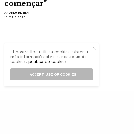
començar”
ANDREU BERNAT
10 MAIG 2026
El nostre lloc utilitza cookies. Obteniu
més informació sobre el nostre ús de
cookies:
política de cookies
I ACCEPT USE OF COOKIES
all de Verd
és un projecte impulsat per