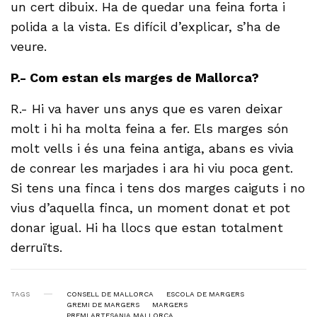
un cert dibuix. Ha de quedar una feina forta i
polida a la vista. Es difícil d’explicar, s’ha de
veure.
P.- Com estan els marges de Mallorca?
R.- Hi va haver uns anys que es varen deixar
molt i hi ha molta feina a fer. Els marges són
molt vells i és una feina antiga, abans es vivia
de conrear les marjades i ara hi viu poca gent.
Si tens una finca i tens dos marges caiguts i no
vius d’aquella finca, un moment donat et pot
donar igual. Hi ha llocs que estan totalment
derruïts.
TAGS
CONSELL DE MALLORCA
ESCOLA DE MARGERS
GREMI DE MARGERS
MARGERS
PREMI ARTESANIA MALLORCA