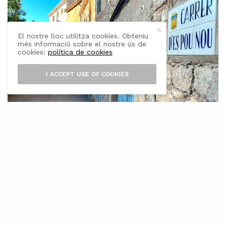
El nostre lloc utilitza cookies. Obteniu
més informació sobre el nostre ús de
cookies:
política de cookies
I ACCEPT USE OF COOKIES
A
questa setmana han arrancat els
treballs de la segona fase de la
remodelació del nucli antic d’Artà.
L’actuació provocarà el tall al trànsit rodat,