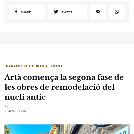
SHARE
TWEET
INFRAESTRUCTURES
,
LLEVANT
Artà comença la segona fase de
les obres de remodelació del
nucli antic
F.V.
8 GENER 2025