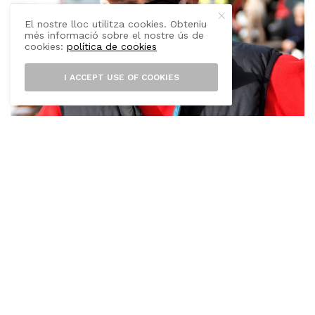
El nostre lloc utilitza cookies. Obteniu
més informació sobre el nostre ús de
cookies:
política de cookies
I ACCEPT USE OF COOKIES
D
issabte passat, 15 d’agost, finalitzada
la XLª Tirada Ciutat de Sóller, dins els
bucòlics paratges del camp municipal
d’esports Jaume Oliver i Sastre, abans del
lliurament de premis, la Federació Balear de Tir
de Fona, va retre un més que merescut
homenatge al foner solleric Nicolàs Garcia
Fernández (28-03-1935, Peñaflor – Sevilla), un