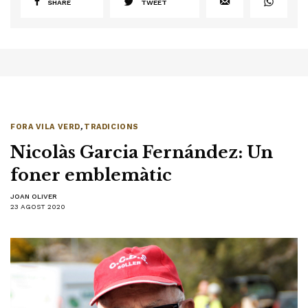
SHARE
TWEET
FORA VILA VERD
,
TRADICIONS
Nicolàs Garcia Fernández: Un
foner emblemàtic
JOAN OLIVER
23 AGOST 2020