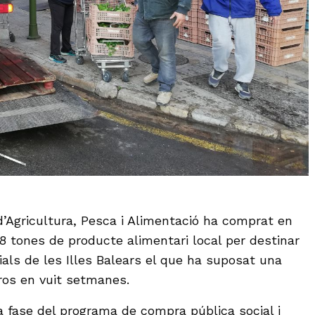
d’Agricultura, Pesca i Alimentació ha comprat en
 tones de producte alimentari local per destinar
ials de les Illes Balears el que ha suposat una
uros en vuit setmanes.
a fase del programa de compra pública social i