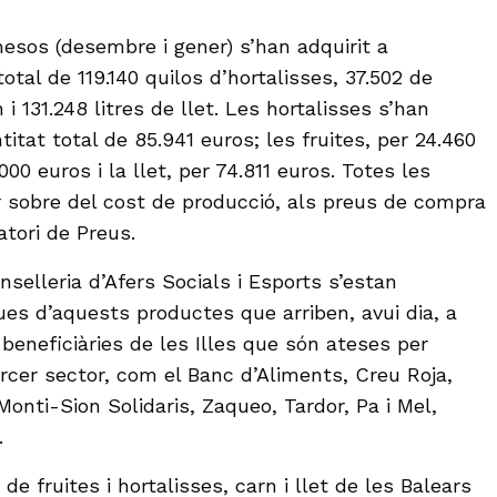
sos (desembre i gener) s’han adquirit a
otal de 119.140 quilos d’hortalisses, 37.502 de
 i 131.248 litres de llet. Les hortalisses s’han
tat total de 85.941 euros; les fruites, per 24.460
000 euros i la llet, per 74.811 euros. Totes les
 sobre del cost de producció, als preus de compra
atori de Preus.
elleria d’Afers Socials i Esports s’estan
ues d’aquests productes que arriben, avui dia, a
beneficiàries de les Illes que són ateses per
ercer sector, com el Banc d’Aliments, Creu Roja,
onti-Sion Solidaris, Zaqueo, Tardor, Pa i Mel,
.
de fruites i hortalisses, carn i llet de les Balears