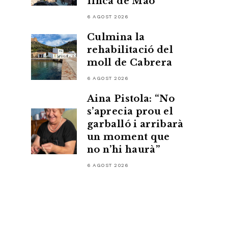
finca de Maó
6 AGOST 2026
Culmina la
rehabilitació del
moll de Cabrera
6 AGOST 2026
Aina Pistola: “No
s’aprecia prou el
garballó i arribarà
un moment que
no n’hi haurà”
6 AGOST 2026