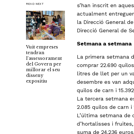
READ NEXT
s’han inscrit en aque
actualment entreguen 
la Direcció General de
Direcció General de Se
Setmana a setmana
Vuit empreses
tendran
La primera setmana d
l’assessorament
del Govern per
comprar 22.690 quilos 
millorar el seu
litres de llet per un
disseny
expositiu
desembre es van adquir
quilos de carn i 15.392
La tercera setmana es 
2.085 quilos de carn i 
L’última setmana de 
d’hortalisses i fruites
suma de 24.236 euros