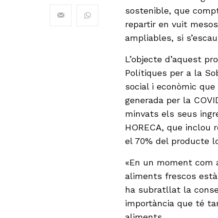
sostenible, que compt
repartir en vuit mesos,
ampliables, si s’escau
L’objecte d’aquest pr
Polítiques per a la So
social i econòmic que 
generada per la COVID
minvats els seus ingr
HORECA, que inclou res
el 70% del producte lo
«En un moment com aq
aliments frescos est
ha subratllat la cons
importància que té ta
aliments.