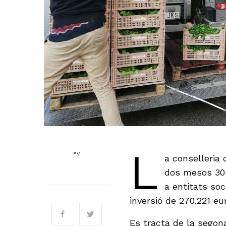
L
F.V.
a conselleria 
dos mesos 308
a entitats soc
inversió de 270.221 e
Es tracta de la segon