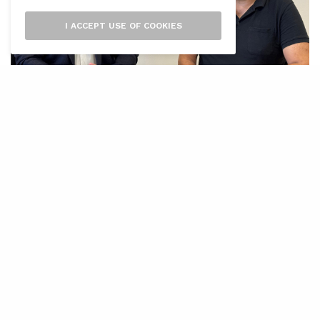
I ACCEPT USE OF COOKIES
L’
inquer Bartomeu Bauçà Arrom serà el
pregoner del Dijous Bo 2025, que se
celebrarà el divendres 7 de novembre,
a les 20.30 hores, al Teatre Principal d’Inca.
L’acte comptarà amb les actuacions de l’Orfeó
l’Harpa d’Inca i del quintet de l’Orquestra de
Cambra de Mallorca i comptarà amb la
participació del tenor José Manuel Sánchez i la