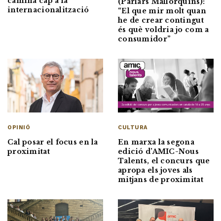
camina cap a la
(Parlars Mallorquins):
internacionalització
“El que mir molt quan
he de crear contingut
és què voldria jo com a
consumidor”
OPINIÓ
CULTURA
Cal posar el focus en la
En marxa la segona
proximitat
edició d’AMIC-Nous
Talents, el concurs que
apropa els joves als
mitjans de proximitat