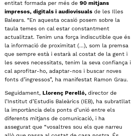
entitat formada per més de
90 mitjans
impresos, digitals i audiovisuals
de les Illes
Balears. “En aquesta ocasió posem sobre la
taula temes on cal estar constantment
actualitzat. Tenim una força indiscutible que és
la informació de proximitat (…), som la premsa
que sempre està i estarà al costat de la gent i
les seves necessitats, tenim la seva confiança i
cal aprofitar-ho, adaptar-nos i buscar noves
fonts d’ingressos”, ha manifestat Ramon Grau.
Seguidament,
Llorenç Perelló,
director de
l’Institut d’Estudis Baleàrics (IEB), ha subratllat
la importància dels ponts d’unió entre els
diferents mitjans de comunicació, i ha
assegurat que “vosaltres sou els que narreu
allò que passa al costat de casa nostra. És