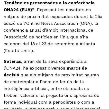
Tendències presentades a la conferència
ONA24 (EUA)”
. Exposant les novetats en
mitjans de proximitat exposades durant la 25a
edició de l’Online News Association (ONA), la
conferència anual d’àmbit internacional de
l’Associació de notícies en línia que s’ha
celebrat del 18 al 23 de setembre a Atlanta
(Estats Units).
Soteras
, arran de la seva experiència a
l’ONA24, ha exposat diversos
marcs de
decisió
que els mitjans de proximitat hauran
de contemplar a l’hora de fer ús de la
intel·ligència artificial, entre els quals es
troben: valorar si el projecte ens aproxima de
forma individual com a periodistes o com a
col·lectiu, si aquest serà a curt o llarg termini,