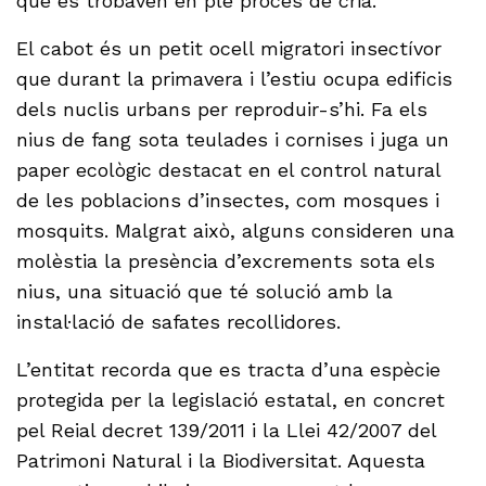
que es trobaven en ple procés de cria.
El cabot és un petit ocell migratori insectívor
que durant la primavera i l’estiu ocupa edificis
dels nuclis urbans per reproduir-s’hi. Fa els
nius de fang sota teulades i cornises i juga un
paper ecològic destacat en el control natural
de les poblacions d’insectes, com mosques i
mosquits. Malgrat això, alguns consideren una
molèstia la presència d’excrements sota els
nius, una situació que té solució amb la
instal·lació de safates recollidores.
L’entitat recorda que es tracta d’una espècie
protegida per la legislació estatal, en concret
pel Reial decret 139/2011 i la Llei 42/2007 del
Patrimoni Natural i la Biodiversitat. Aquesta