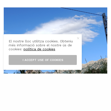
El nostre lloc utilitza cookies. Obteniu
més informació sobre el nostre ús de
cookies:
política de cookies
I ACCEPT USE OF COOKIES
E
l mes d’abril de 2025 ha estat un dels
més càlids registrats mai a les Illes