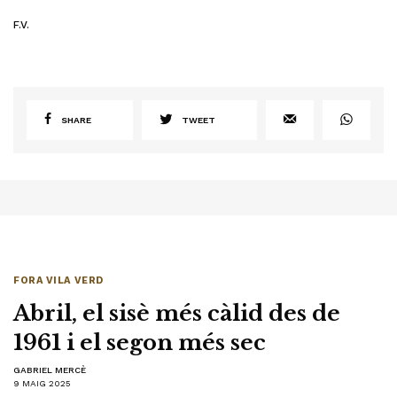
F.V.
SHARE
TWEET
FORA VILA VERD
Abril, el sisè més càlid des de
1961 i el segon més sec
GABRIEL MERCÈ
9 MAIG 2025