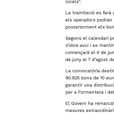
locals”.
La tramitació es farà 
els operadors podran 
posteriorment els bon
Segons el calendari pr
s’obre avui i es manti
començarà el 4 de jun
de juny al 7 d’agost d
La convocatòria desti
90.925 bons de 10 euros
garantir una distribuc
per a Formentera i del
El Govern ha remarcat
mesures extraordinàri