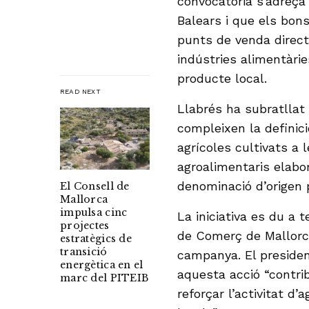
convocatòria s’adreça
Balears i que els bon
punts de venda direct
indústries alimentàrie
producte local.
READ NEXT
Llabrés ha subratlla
compleixen la definic
agrícoles cultivats a 
agroalimentaris elabo
denominació d’origen p
El Consell de
Mallorca
impulsa cinc
La iniciativa es du a
projectes
de Comerç de Mallorca
estratègics de
transició
campanya. El presiden
energètica en el
aquesta acció “contrib
marc del PITEIB
reforçar l’activitat d