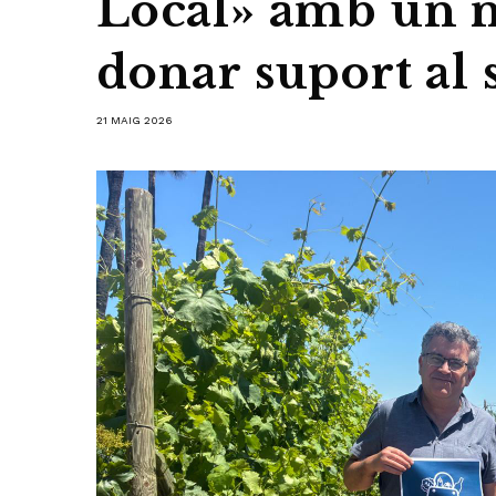
Local» amb un m
donar suport al 
21 MAIG 2026