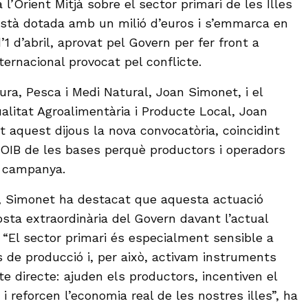
 l’Orient Mitjà sobre el sector primari de les Illes
a està dotada amb un milió d’euros i s’emmarca en
d’1 d’abril, aprovat pel Govern per fer front a
ernacional provocat pel conflicte.
tura, Pesca i Medi Natural, Joan Simonet, i el
alitat Agroalimentària i Producte Local, Joan
 aquest dijous la nova convocatòria, coincidint
BOIB de les bases perquè productors i operadors
a campanya.
ó, Simonet ha destacat que aquesta actuació
sta extraordinària del Govern davant l’actual
 “El sector primari és especialment sensible a
s de producció i, per això, activam instruments
e directe: ajuden els productors, incentiven el
 reforcen l’economia real de les nostres illes”, ha