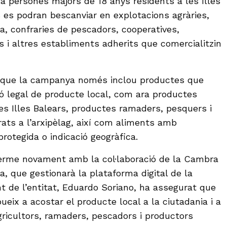
 a persones majors de 18 anys residents a les Illes
s es podran bescanviar en explotacions agràries,
a, confraries de pescadors, cooperatives,
s i altres establiments adherits que comercialitzin
t que la campanya només inclou productes que
ió legal de producte local, com ara productes
les Illes Balears, productes ramaders, pesquers i
rats a l’arxipèlag, així com aliments amb
rotegida o indicació geogràfica.
 terme novament amb la col·laboració de la Cambra
, que gestionarà la plataforma digital de la
t de l’entitat, Eduardo Soriano, ha assegurat que
ueix a acostar el producte local a la ciutadania i a
’agricultors, ramaders, pescadors i productors