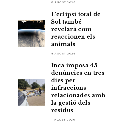
8 AGOST 2026
L’eclipsi total de
Sol també
revelarà com
reaccionen els
animals
8 AGOST 2026
Inca imposa 45
denúncies en tres
dies per
infraccions
relacionades amb
la gestió dels
residus
7 AGOST 2026