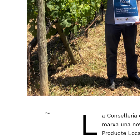
L
F.V.
a Conselleria 
marxa una nov
Producte Local