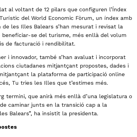
lat al voltant de 12 pilars que configuren l’Índex
urístic del World Economic Fòrum, un índex amb
 de les Illes Balears s’han mesurat i revisat la
de beneficiar-se del turisme, més enllà del volum
is de facturació i rendibilitat.
er i innovador, també s’han avaluat i incorporat
cions ciutadanes mitjantçant propostes, dades i
mitjantçant la plataforma de participació online
és, Tu tries les Illes que t’estimes més.
g termini, que anirà més enllà d’una legislatura o
de caminar junts en la transició cap a la
lles Balears”, ha insistit la presidenta.
postes