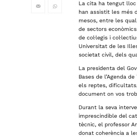
La cita ha tengut lloc 
han assistit les més 
mesos, entre les qual
de sectors econòmics
de col·legis i col·lect
Universitat de les Ill
societat civil, dels q
La presidenta del Go
Bases de l’Agenda de 
els reptes, dificultats
document on vos trobar
Durant la seva interve
imprescindible del ca
tècnic, el professor A
donat coherència a le