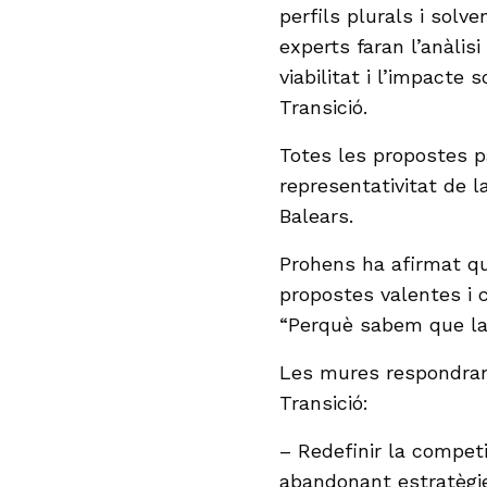
perfils plurals i solv
experts faran l’anàlis
viabilitat i l’impacte
Transició.
Totes les propostes pa
representativitat de l
Balears.
Prohens ha afirmat qu
propostes valentes i
“Perquè sabem que la 
Les mures respondran
Transició:
– Redefinir la competit
abandonant estratègi