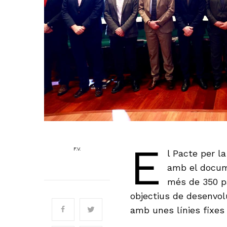
E
F.V.
l Pacte per la
amb el docume
més de 350 pà
objectius de desenvol
amb unes línies fixes 