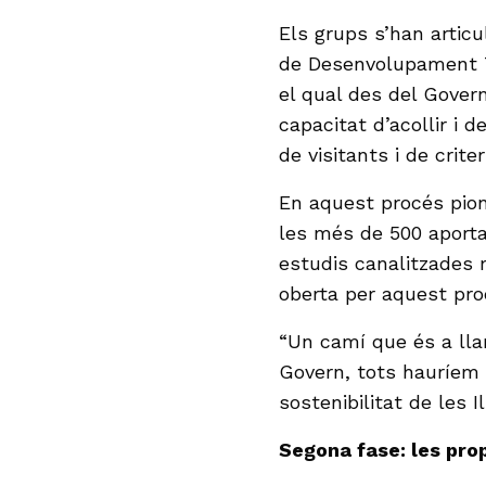
Els grups s’han articu
de Desenvolupament T
el qual des del Govern
capacitat d’acollir i 
de visitants i de criter
En aquest procés pion
les més de 500 aporta
estudis canalitzades 
oberta per aquest proc
“Un camí que és a llar
Govern, tots hauríem 
sostenibilitat de les I
Segona fase: les pro