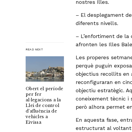
nostres Illes.
– El desplegament de 
diferents nivells.
– L’enfortiment de la
afronten les Illes Bale
READ NEXT
Les properes setmanes
perquè puguin exposar
objectius recollits e
reconfiguraran en cinc
Obert el període
objectiu estratègic. 
per fer
coneixement tècnic i 
al·legacions a la
Llei de control
però alhora permet en
d’afluència de
vehicles a
En aquesta fase, entr
Eivissa
estructurat al voltant