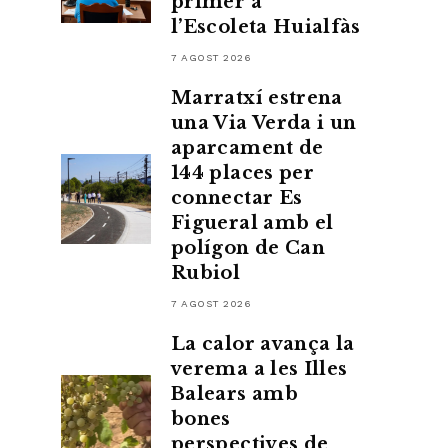
primer a
l’Escoleta Huialfàs
7 AGOST 2026
Marratxí estrena
una Via Verda i un
aparcament de
144 places per
connectar Es
Figueral amb el
polígon de Can
Rubiol
7 AGOST 2026
La calor avança la
verema a les Illes
Balears amb
bones
perspectives de