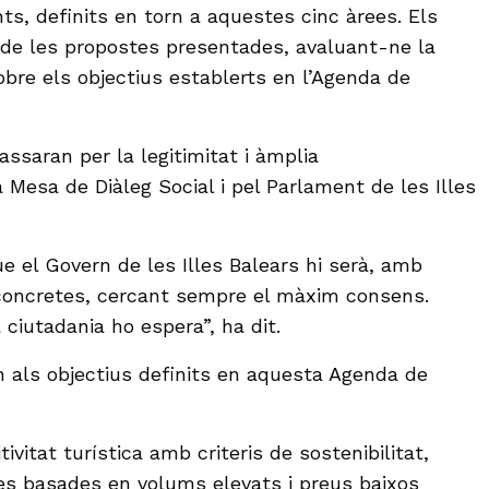
ents, definits en torn a aquestes cinc àrees. Els
i de les propostes presentades, avaluant-ne la
 sobre els objectius establerts en l’Agenda de
ssaran per la legitimitat i àmplia
a Mesa de Diàleg Social i pel Parlament de les Illes
e el Govern de les Illes Balears hi serà, amb
 concretes, cercant sempre el màxim consens.
ciutadania ho espera”, ha dit.
 als objectius definits en aquesta Agenda de
ivitat turística amb criteris de sostenibilitat,
es basades en volums elevats i preus baixos