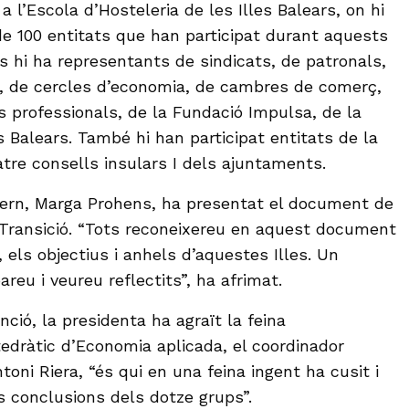
a l’Escola d’Hosteleria de les Illes Balears, on hi
de 100 entitats que han participat durant aquests
s hi ha representants de sindicats, de patronals,
, de cercles d’economia, de cambres de comerç,
ius professionals, de la Fundació Impulsa, de la
es Balears. També hi han participat entitats de la
uatre consells insulars I dels ajuntaments.
vern, Marga Prohens, ha presentat el document de
Transició. “Tots reconeixereu en aquest document
, els objectius i anhels d’aquestes Illes. Un
eu i veureu reflectits”, ha afrimat.
nció, la presidenta ha agraït la feina
tedràtic d’Economia aplicada, el coordinador
ntoni Riera, “és qui en una feina ingent ha cusit i
s conclusions dels dotze grups”.