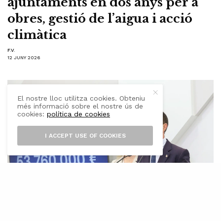
ajuntaments en dos anys per a
obres, gestió de l’aigua i acció
climàtica
F.V.
12 JUNY 2026
El nostre lloc utilitza cookies. Obteniu
més informació sobre el nostre ús de
cookies:
política de cookies
I ACCEPT USE OF COOKIES