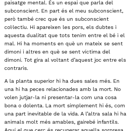
paisatge mental. És un espai que parla del
subconscient. En part és el meu subconscient,
però també crec que és un subconscient
col·lectiu. Hi apareixen les pors, els dubtes i
aquesta dualitat que tots tenim entre el bé i el
mal. Hi ha moments en què un mateix se sent
dimoni i altres en què se sent víctima del
dimoni. Tot gira al voltant d’aquest joc entre els
contraris.
A la planta superior hi ha dues sales més. En
una hi ha peces relacionades amb la mort. No
volen jutjar-la ni presentar-la com una cosa
bona o dolenta. La mort simplement hi és, com
una part inevitable de la vida. A l’altra sala hi ha
animals molt més amables, gairebé infantils.
Aquí el que cerc és recuperar aquella sorpresa