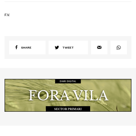
F.V.
SHARE
TWEET