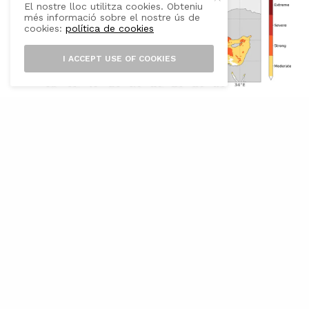
El nostre lloc utilitza cookies. Obteniu
més informació sobre el nostre ús de
cookies:
política de cookies
I ACCEPT USE OF COOKIES
L
es temperatures de la superfície del
mar han assolit valors sense
precedents durant el juny del 2026 que
ara ha acabat, convertint-se en el mes de juny
més càlid mai registrat a escala global, amb
una mitjana d’uns 21,0 °C. Segons el darrer
butlletí de Copernicus Marine, la primera
meitat de l’any ha estat marcada per una calor
oceànica persistent i per onades de calor