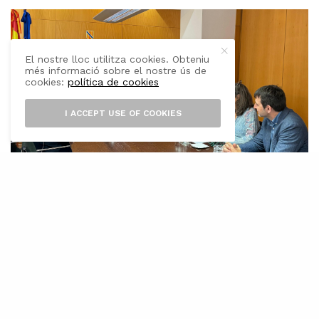
El nostre lloc utilitza cookies. Obteniu
més informació sobre el nostre ús de
cookies:
política de cookies
I ACCEPT USE OF COOKIES
E
l Govern de les Illes Balears i la
Universitat de les Illes Balears (UIB)
han signat un acord marc acadèmic,
científic i cultural per reforçar la cooperació en