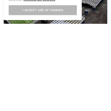
I ACCEPT USE OF COOKIES
L’
Associació de la Producció Agrària
Ecològica de Mallorca (APAEMA) ha
posat en marxa un nou servei
d’assessorament personalitzat per ajudar les
explotacions agràries de Mallorca a reduir l’ús
de plàstics i millorar-ne la gestió. La iniciativa,
oberta tant a finques ecològiques com