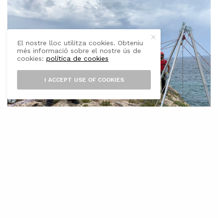
El nostre lloc utilitza cookies. Obteniu
més informació sobre el nostre ús de
cookies:
política de cookies
I ACCEPT USE OF COOKIES
E
l Consell de Formentera, a través de
l’àrea d’Interior, ha fet una formació
avançada de rescat en medi natural
per als Bombers. La formació ha tengut una