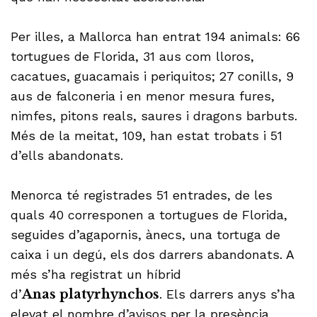
Per illes, a Mallorca han entrat 194 animals: 66
tortugues de Florida, 31 aus com lloros,
cacatues, guacamais i periquitos; 27 conills, 9
aus de falconeria i en menor mesura fures,
nimfes, pitons reals, saures i dragons barbuts.
Més de la meitat, 109, han estat trobats i 51
d’ells abandonats.
Menorca té registrades 51 entrades, de les
quals 40 corresponen a tortugues de Florida,
seguides d’agapornis, ànecs, una tortuga de
caixa i un degú, els dos darrers abandonats. A
més s’ha registrat un híbrid
d’
Anas platyrhynchos
. Els darrers anys s’ha
elevat el nombre d’avisos per la presència