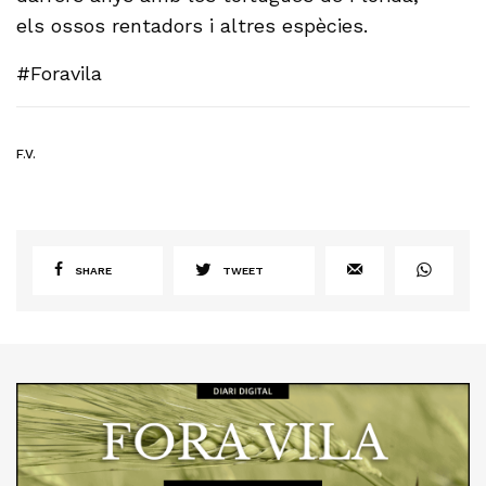
els ossos rentadors i altres espècies.
#Foravila
F.V.
SHARE
TWEET