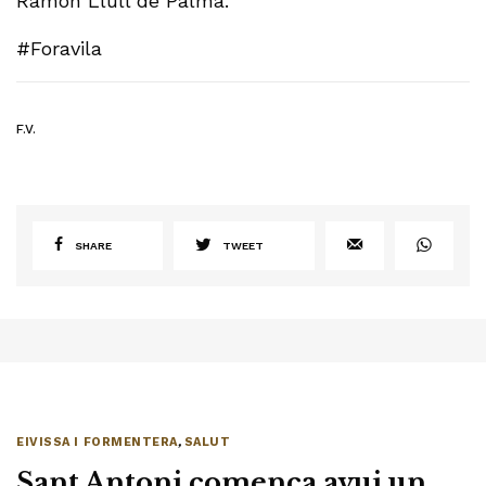
Ramon Llull de Palma.
#Foravila
F.V.
SHARE
TWEET
EIVISSA I FORMENTERA
,
SALUT
Sant Antoni comença avui un