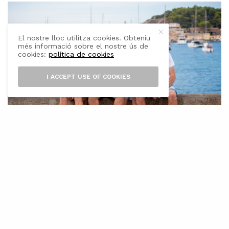
El nostre lloc utilitza cookies. Obteniu
més informació sobre el nostre ús de
cookies:
política de cookies
I ACCEPT USE OF COOKIES
L’
atleta solleric, Tòfol Castanyer, es
proposa completar a partir d’avui
divendres el repte més exigent de la
seva trajectòria: recórrer els 336 quilòmetres
del perímetre de Mallorca, sense parar. El
projecte, batejat com (Hi) Som, combina esport,