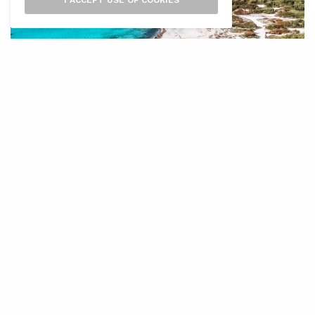
I ACCEPT USE OF COOKIES
L
es Illes Balears comptaran durant els
propers anys amb una xarxa de
monitoratge de platges destinada a
seguir l’evolució de la línia de costa i detectar
els efectes que fenòmens com l’erosió, els
temporals o el canvi climàtic tenen sobre el
litoral de l’arxipèlag.
El projecte serà desenvolupat pel Sistema