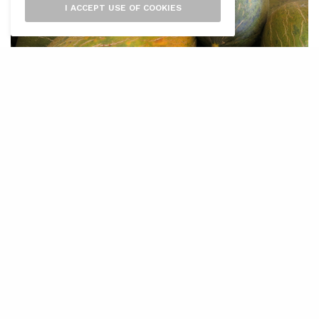
I ACCEPT USE OF COOKIES
J
a hem passat un bon tros d’estiu, però
el camí de la calor encara no s’ha
esvaït. Els que han tingut vacances han
pogut esquivar el sol i la calor d’una manera o
altra; els que no, han hagut d’aguantar les
altes temperatures irremeiablement.
Actualment hi ha molts sistemes per enganyar
la calor: els aires condicionats substitueixen
les fresques entrades de les nostres padrines,
on obrien el portal del carrer i el del corral i