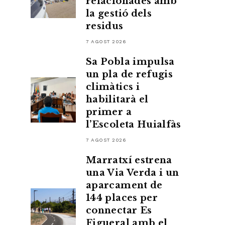
relacionades amb
la gestió dels
residus
7 AGOST 2026
Sa Pobla impulsa
un pla de refugis
climàtics i
habilitarà el
primer a
l’Escoleta Huialfàs
7 AGOST 2026
Marratxí estrena
una Via Verda i un
aparcament de
144 places per
connectar Es
Figueral amb el