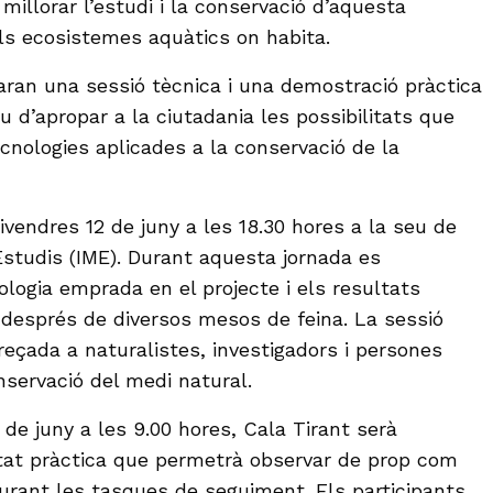
millorar l’estudi i la conservació d’aquesta
els ecosistemes aquàtics on habita.
aran una sessió tècnica i una demostració pràctica
 d’apropar a la ciutadania les possibilitats que
cnologies aplicades a la conservació de la
ivendres 12 de juny a les 18.30 hores a la seu de
Estudis (IME). Durant aquesta jornada es
logia emprada en el projecte i els resultats
 després de diversos mesos de feina. La sessió
eçada a naturalistes, investigadors i persones
nservació del medi natural.
de juny a les 9.00 hores, Cala Tirant serà
vitat pràctica que permetrà observar de prop com
durant les tasques de seguiment. Els participants