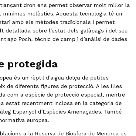
tjançant dron ens permet observar molt millor la
t mínimes molèsties. Aquesta tecnologia té un
tari amb els mètodes tradicionals i permet
t detallada sobre l’estat dels galàpags i del seu
antiago Poch, tècnic de camp i d’anàlisi de dades
e protegida
opea és un rèptil d’aigua dolça de petites
 de diferents figures de protecció. A les Illes
da com a espècie de protecció especial, mentre
ha estat recentment inclosa en la categoria de
atàleg Espanyol d’Espècies Amenaçades. També
 normativa europea.
oblacions a la Reserva de Biosfera de Menorca es