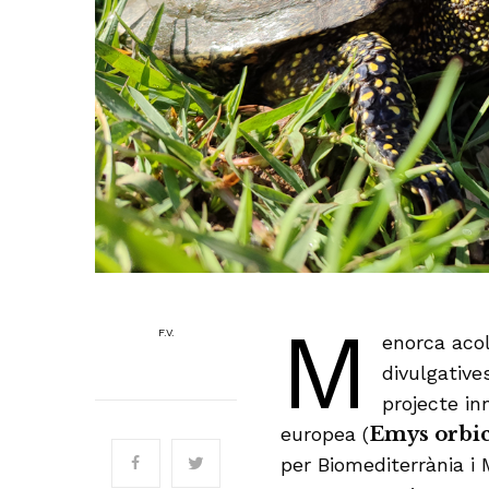
M
F.V.
enorca acol
divulgative
projecte in
europea (
Emys orbic
per Biomediterrània i 