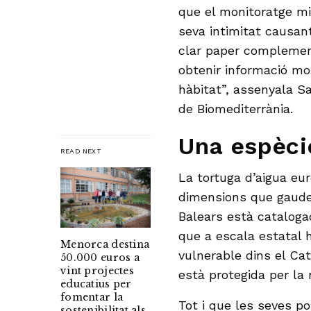
que el monitoratge mi
seva intimitat causan
clar paper complemen
obtenir informació mol
hàbitat”, assenyala S
de Biomediterrània.
Una espèci
READ NEXT
La tortuga d’aigua eur
dimensions que gaudeix
Balears està cataloga
que a escala estatal 
Menorca destina
vulnerable dins el C
50.000 euros a
vint projectes
està protegida per la
educatius per
fomentar la
Tot i que les seves p
sostenibilitat als