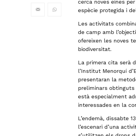
cerca noves eines per 
espècie protegida i d
Les activitats combin
de camp amb l’objectiu
ofereixen les noves te
biodiversitat.
La primera cita serà d
l’Institut Menorquí d’
presentaran la metodo
preliminars obtinguts
està especialment adr
interessades en la co
L’endemà, dissabte 13 
l’escenari d’una acti
s’utilitzen els drons 