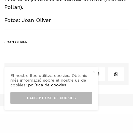
Pollan).
Fotos: Joan Oliver
JOAN OLIVER
SHARE
TWEET
El nostre lloc utilitza cookies. Obteniu
més informació sobre el nostre ús de
cookies:
política de cookies
I ACCEPT USE OF COOKIES
FORA VILA VERD