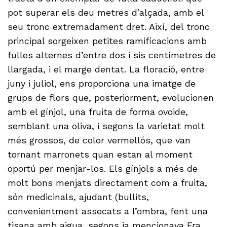
pot superar els deu metres d’alçada, amb el
seu tronc extremadament dret. Així, del tronc
principal sorgeixen petites ramificacions amb
fulles alternes d’entre dos i sis centímetres de
llargada, i el marge dentat. La floració, entre
juny i juliol, ens proporciona una imatge de
grups de flors que, posteriorment, evolucionen
amb el gínjol, una fruita de forma ovoide,
semblant una oliva, i segons la varietat molt
més grossos, de color vermellós, que van
tornant marronets quan estan al moment
oportú per menjar-los. Els gínjols a més de
molt bons menjats directament com a fruita,
són medicinals, ajudant (bullits,
convenientment assecats a l’ombra, fent una
tisana amb aigua, segons ja mencionava Fra