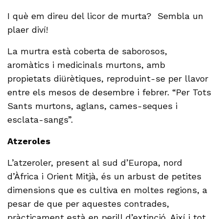
I què em direu del licor de murta? Sembla un
plaer diví!
La murtra està coberta de saborosos,
aromàtics i medicinals murtons, amb
propietats diürètiques, reproduint-se per llavor
entre els mesos de desembre i febrer. “Per Tots
Sants murtons, aglans, cames-seques i
esclata-sangs”.
Atzeroles
L’atzeroler, present al sud d’Europa, nord
d’Àfrica i Orient Mitjà, és un arbust de petites
dimensions que es cultiva en moltes regions, a
pesar de que per aquestes contrades,
pràcticament està en perill d’extinció. Així i tot,