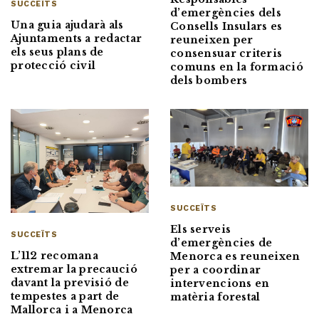
SUCCEÏTS
d’emergències dels
Una guia ajudarà als
Consells Insulars es
Ajuntaments a redactar
reuneixen per
els seus plans de
consensuar criteris
protecció civil
comuns en la formació
dels bombers
SUCCEÏTS
Els serveis
SUCCEÏTS
d’emergències de
L’112 recomana
Menorca es reuneixen
extremar la precaució
per a coordinar
davant la previsió de
intervencions en
tempestes a part de
matèria forestal
Mallorca i a Menorca