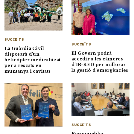
SUCCEÏTS
SUCCEÏTS
La Guàrdia Civil
El Govern podrà
disposarà d’un
accedir a les càmeres
helicòpter medicalitzat
d’IB-RED per millorar
per a rescats en
la gestió d’emergències
muntanya i cavitats
SUCCEÏTS
Responsables