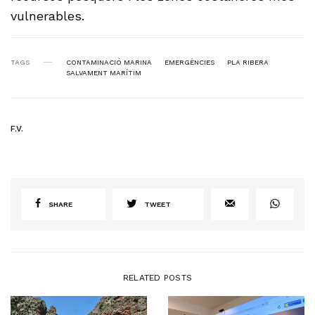
vulnerables.
TAGS
CONTAMINACIÓ MARINA
EMERGÈNCIES
PLA RIBERA
SALVAMENT MARÍTIM
F.V.
SHARE
TWEET
RELATED POSTS