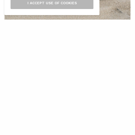
I ACCEPT USE OF COOKIES
E
l Govern ha impulsat la quarta edició
de la campanya de divulgació de la
nidificació de la tortuga marina
(
Caretta caretta
), coneguda popularment com
a
tortuga babaua
. La iniciativa, executada pel
Consorci per a la Recuperació de la Fauna de
les Illes Balears (COFIB), té com a objectiu
principal conscienciar la població sobre la
importància de protegir aquest fenomen
creixent a les costes de les Illes Balears.
Estarà en marxa fins a final d’octubre,