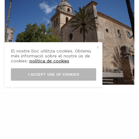
El nostre lloc utilitza cookies. Obteniu
més informació sobre el nostre ús de
cookies:
política de cookies
I ACCEPT USE OF COOKIES
H
istòria
. Montuïri és un dels municipis
més atractius de Mallorca que ja es
troba documentat en el “Llibre del
Repartiment de Mallorca” el 1232. El seu