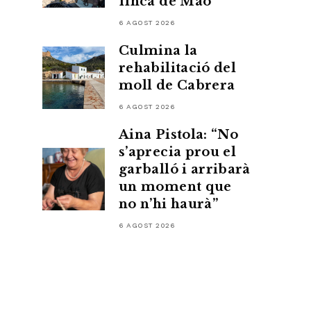
finca de Maó
6 AGOST 2026
Culmina la
rehabilitació del
moll de Cabrera
6 AGOST 2026
Aina Pistola: “No
s’aprecia prou el
garballó i arribarà
un moment que
no n’hi haurà”
6 AGOST 2026