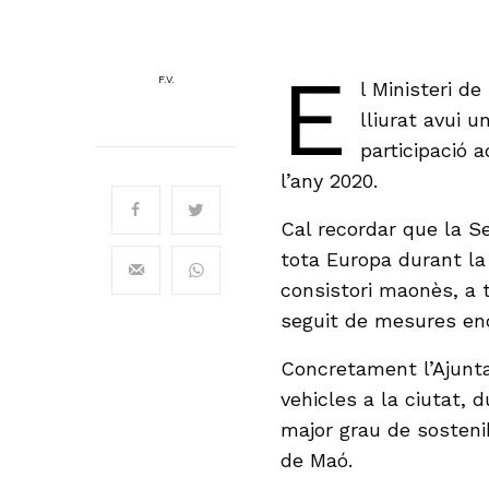
E
F.V.
l Ministeri d
lliurat avui 
participació 
l’any 2020.
Cal recordar que la S
tota Europa durant la
consistori maonès, a t
seguit de mesures enc
Concretament l’Ajunta
vehicles a la ciutat, 
major grau de sostenib
de Maó.