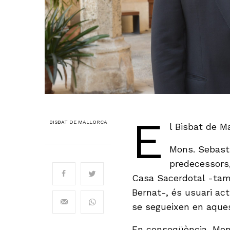
E
BISBAT DE MALLORCA
l Bisbat de M
Mons. Sebasti
predecessors, 
Casa Sacerdotal -tam
Bernat-, és usuari act
se segueixen en aque
En conseqüència, Mons