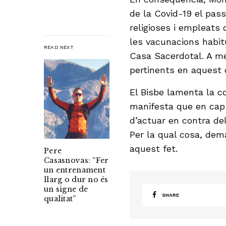
de la Covid-19 el pass
religioses i empleats 
les vacunacions habitu
READ NEXT
Casa Sacerdotal. A mé
pertinents en aquest 
El Bisbe lamenta la c
manifesta que en cap
d’actuar en contra del
Per la qual cosa, dem
aquest fet.
Pere
Casasnovas: “Fer
un entrenament
llarg o dur no és
un signe de
SHARE
qualitat”