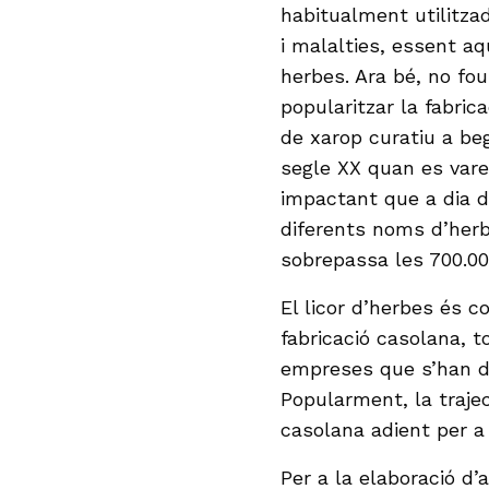
habitualment utilitza
i malalties, essent a
herbes. Ara bé, no fou
popularitzar la fabri
de xarop curatiu a beg
segle XX quan es vare
impactant que a dia d’
diferents noms d’herb
sobrepassa les 700.000
El licor d’herbes és 
fabricació casolana, t
empreses que s’han de
Popularment, la traje
casolana adient per a
Per a la elaboració d’a