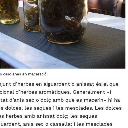
es casolanes en maceració.
junt d’herbes en aiguardent o anissat és el que
dicional d’herbes aromàtiques. Generalment -i
tat d’anís sec o dolç amb què es macerin- hi ha
les dolces, les seques i les mesclades. Les dolces
es herbes amb anissat dolç; les seques
ardent, anís sec o cassalla; i les mesclades