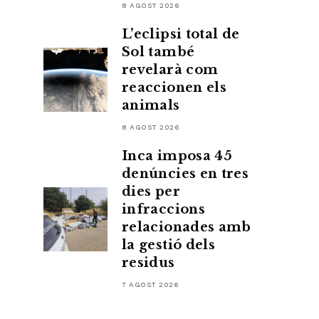
8 AGOST 2026
L’eclipsi total de
Sol també
revelarà com
reaccionen els
animals
8 AGOST 2026
Inca imposa 45
denúncies en tres
dies per
infraccions
relacionades amb
la gestió dels
residus
7 AGOST 2026