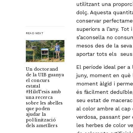
utilitzant una proporc
dolç. Aquesta quantit
conservar perfectamen
superiors a l’any. Tot
READ NEXT
s’aconsella no consum
mesos des de la seva
aportar tots els seus 
El període ideal per a
Un doctorand
de la UIB guanya
juny, moment en què 
el concurs
moment àlgid i perme
estatal
és fàcilment deduïble,
#HiloTesis amb
una recerca
seu estat de maceraci
sobre les abelles
al color ambre al cap
que poden
ajudar la
verdosa, passant per d
pol·linització
les herbes de color ve
dels ametllers