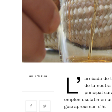
L’
GUILLEM PUIG
arribada de l
de la nostra
principal ca
omplen esclatin en 
gosi aproximar-s’hi.