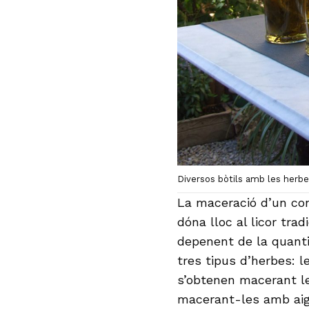
Diversos bòtils amb les herb
La maceració d’un con
dóna lloc al licor tra
depenent de la quanti
tres tipus d’herbes: 
s’obtenen macerant l
macerant-les amb aigu