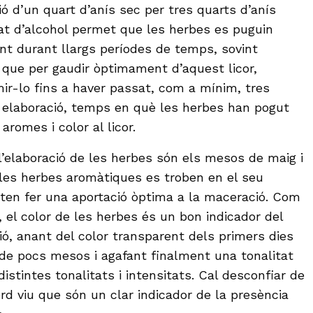
ió d’un quart d’anís sec per tres quarts d’anís
at d’alcohol permet que les herbes es puguin
t durant llargs períodes de temps, sovint
 i que per gaudir òptimament d’aquest licor,
ir-lo fins a haver passat, com a mínim, tres
 elaboració, temps en què les herbes han pogut
aromes i color al licor.
 l’elaboració de les herbes són els mesos de maig i
les herbes aromàtiques es troben en el seu
ten fer una aportació òptima a la maceració. Com
 el color de les herbes és un bon indicador del
ó, anant del color transparent dels primers dies
 de pocs mesos i agafant finalment una tonalitat
istintes tonalitats i intensitats. Cal desconfiar de
rd viu que són un clar indicador de la presència