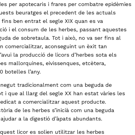
des per apotecaris i frares per combatre epidèmies
quests beuratges el precedent de les actuals
 fins ben entrat el segle XIX quan es va
cació i el consum de les herbes, passant aquestes
uda de sobretaula. Tot i això, no va ser fins al
n comercialitzar, aconseguint un èxit tan
avui la producció de licors d’herbes sota els
es mallorquines, eivissenques, etcètera,
 botelles l’any.
conegut tradicionalment com una beguda de
ot i que al llarg del segle XX han estat vàries les
dicat a comercialitzar aquest producte.
ctòria de les herbes s’inicià com una beguda
 ajudar a la digestió d’àpats abundants.
quest licor es solien utilitzar les herbes