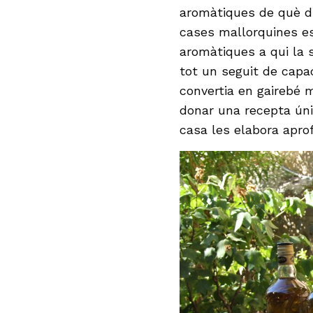
aromàtiques de què di
cases mallorquines es 
aromàtiques a qui la s
tot un seguit de capa
convertia en gairebé m
donar una recepta únic
casa les elabora apro