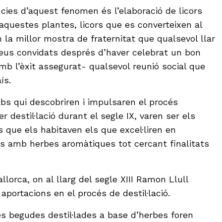
ies d’aquest fenomen és l’elaboració de licors
’aquestes plantes, licors que es converteixen al
la millor mostra de fraternitat que qualsevol llar
 seus convidats després d’haver celebrat un bon
mb l’èxit assegurat- qualsevol reunió social que
ís.
abs qui descobriren i impulsaren el procés
r destil·lació durant el segle IX, varen ser els
 que els habitaven els que excel·liren en
ats amb herbes aromàtiques tot cercant finalitats
.
lorca, on al llarg del segle XIII Ramon Llull
portacions en el procés de destil·lació.
es begudes destil·lades a base d’herbes foren