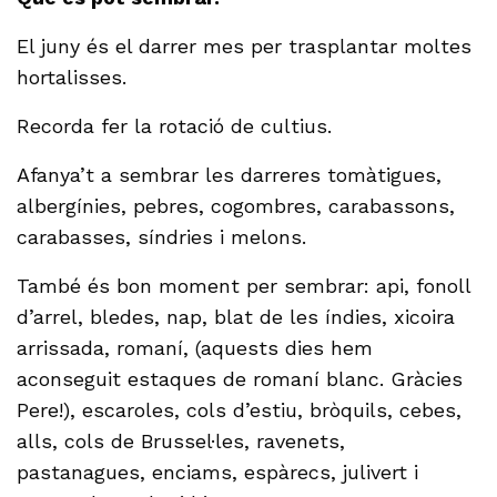
El juny és el darrer mes per trasplantar moltes
hortalisses.
Recorda fer la rotació de cultius.
Afanya’t a sembrar les darreres tomàtigues,
albergínies, pebres, cogombres, carabassons,
carabasses, síndries i melons.
També és bon moment per sembrar: api, fonoll
d’arrel, bledes, nap, blat de les índies, xicoira
arrissada, romaní, (aquests dies hem
aconseguit estaques de romaní blanc. Gràcies
Pere!), escaroles, cols d’estiu, bròquils, cebes,
alls, cols de Brussel·les, ravenets,
pastanagues, enciams, espàrecs, julivert i