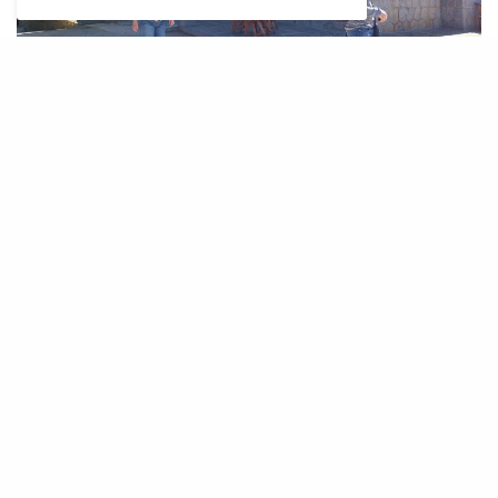
L
a xarxa de refugis del Consell de
Mallorca ha tancat la temporada alta
de primavera amb un total de 17.443
usuaris, un 8% més que els 16.138 registrats
durant els mesos de març, abril i maig de l’any
passat. Les dades confirmen la consolidació
d’una tendència a l’alça en l’ús d’aquestes
instal·lacions, situades en finques públiques de
la Serra de Tramuntana i altres espais naturals
de l’illa.