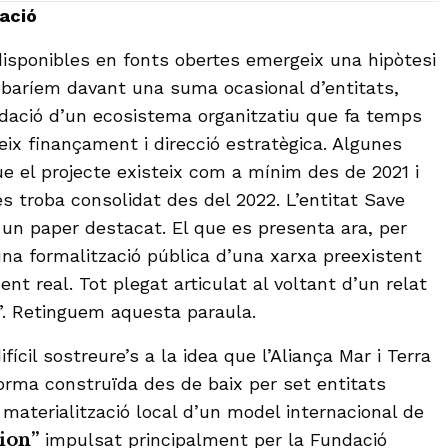
ació
 disponibles en fonts obertes emergeix una hipòtesi
obaríem davant una suma ocasional d’entitats,
idació d’un ecosistema organitzatiu que fa temps
ix finançament i direcció estratègica. Algunes
e el projecte existeix com a mínim des de 2021 i
es troba consolidat des del 2022. L’entitat Save
un paper destacat. El que es presenta ara, per
na formalització pública d’una xarxa preexistent
t real. Tot plegat articulat al voltant d’un relat
”. Retinguem aquesta paraula.
fícil sostreure’s a la idea que l’Aliança Mar i Terra
orma construïda des de baix per set entitats
materialització local d’un model internacional de
ion”
impulsat principalment per la Fundació