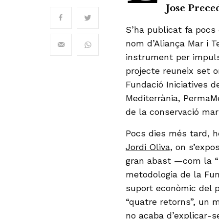
Jose Preced
S’ha publicat fa pocs
nom d’Aliança Mar i T
instrument per impulsar
projecte reuneix set 
Fundació Iniciatives d
Mediterrània, PermaMe
de la conservació marin
Pocs dies més tard, 
Jordi Oliva,
on s’expo
gran abast —com la “b
metodologia de la Fu
suport econòmic del p
“quatre retorns”, un 
no acaba d’explicar-se