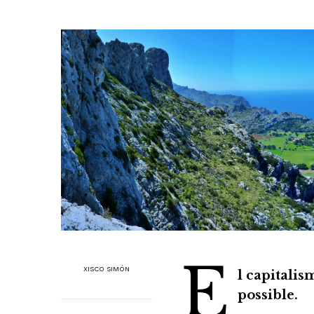
E
XISCO SIMÓN
l capitalis
possible.