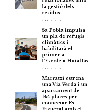
relacionades amb
la gestió dels
residus
7 AGOST 2026
Sa Pobla impulsa
un pla de refugis
climàtics i
habilitarà el
primer a
l’Escoleta Huialfàs
7 AGOST 2026
Marratxí estrena
una Via Verda i un
aparcament de
144 places per
connectar Es
Figueral amb el