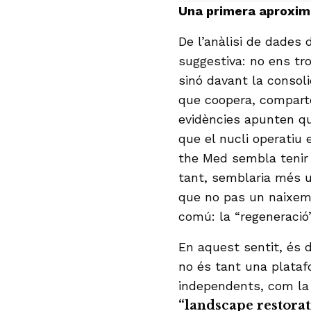
Una primera aproxim
De l’anàlisi de dades
suggestiva: no ens tr
sinó davant la consol
que coopera, comparte
evidències apunten qu
que el nucli operatiu 
the Med sembla tenir 
tant, semblaria més u
que no pas un naixemen
comú: la “regeneració
En aquest sentit, és di
no és tant una plataf
independents, com la 
“landscape restorat