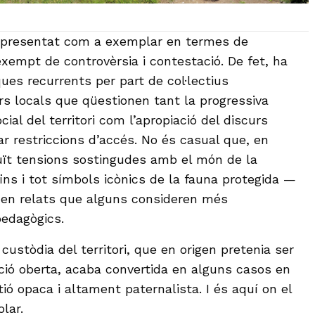
 presentat com a exemplar en termes de
exempt de controvèrsia i contestació. De fet, ha
ques recurrents per part de col·lectius
ors locals que qüestionen tant la progressiva
ocial del territori com l’apropiació del discurs
ar restriccions d’accés. No és casual que, en
oduït tensions sostingudes amb el món de la
ins i tot símbols icònics de la fauna protegida —
 en relats que alguns consideren més
pedagògics.
custòdia del territori, que en origen pretenia ser
ació oberta, acaba convertida en alguns casos en
ó opaca i altament paternalista. I és aquí on el
lar.