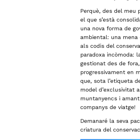
Perquè, des del meu 
el que s’està consoli
una nova forma de gov
ambiental: una mena d
als codis del conserv
paradoxa incòmoda: la
gestionat des de fora, 
progressivament en m
que, sota l’etiqueta de
model d’exclusivitat a
muntanyencs i amants 
companys de viatge!
Demanaré la seva paci
criatura del conserva