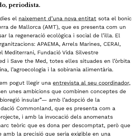
o, periodista.
 dies el
naixement d’una nova entitat
sota el bonic
erra de Mallorca (AMT), que es presenta com un
 la regeneració ecològica i social de l’illa. El
organitzacions: APAEMA, Arrels Marines, CERAI,
el Mediterrani, Fundació Vida Silvestre
d i Save the Med, totes elles situades en l’òrbita
a, l’agroecologia i la sobirania alimentària.
hem pogut llegir una
entrevista al seu coordinador,
sen unes ambicions que combinen conceptes de
ioregió insular”— amb l’adopció de la
ndació Commonland, que es presenta com a
rojecte, i amb la invocació dels anomenats
marc teòric que es dona per descomptat, però que
 amb la precisió que seria exigible en una