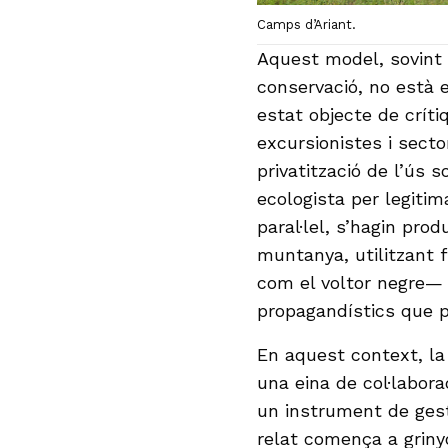
Camps d’Ariant.
Aquest model, sovint
conservació, no està 
estat objecte de críti
excursionistes i sect
privatització de l’ús s
ecologista per legitim
paral·lel, s’hagin pr
muntanya, utilitzant f
com el voltor negre—
propagandístics que 
En aquest context, la 
una eina de col·labor
un instrument de gesti
relat comença a grinyo