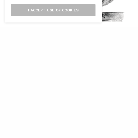
I ACCEPT USE OF COOKIES
L
es seus universitàries de la Universitat
de les Illes Balears (UIB) a Menorca i a
Eivissa i Formentera inauguren aquest
mes de novembre l’exposició itinerant
«Moviment amb propòsit»
, una mostra
divulgativa que explora el fascinant fenomen de
la migració animal a través d’una mirada
científica i estèticament captivadora.