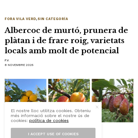
FORA VILA VERD
,
SIN CATEGORÍA
Albercoc de murtó, prunera de
plàtan i de frare roig, varietats
locals amb molt de potencial
F.V.
8 NOVEMBRE 2025
El nostre lloc utilitza cookies. Obteniu
més informació sobre el nostre ús de
cookies:
política de cookies
I ACCEPT USE OF COOKIES