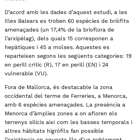
D’acord amb les dades d’aquest estudi, a les
Illes Balears es troben 60 espècies de briòfits
amenaçades (un 17,4% de la brioflora de
l’arxipèlag), dels quals 15 corresponen a
hepàtiques i 45 a molses. Aquestes es
reparteixen segons les següents categories: 19
en perill crític (R), 17 en perill (EN) i 24
vulnerable (VU).
Fora de Mallorca, és destacable la zona
occidental del terme de Ferreries, a Menorca,
amb 6 espècies amenaçades. La presència a
Menorca d’àmplies zones a on afloren els
terrenys silicis així com les basses temporals i
altres hàbitats higròfils fan possible
l’existència en aquesta illa d’un poblament