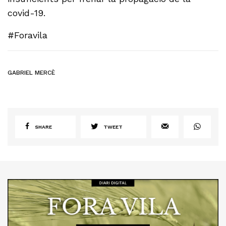
covid-19.
#Foravila
GABRIEL MERCÈ
SHARE
TWEET