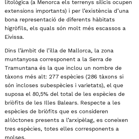
litològica (a Menorca els terrenys silicis ocupen
extensions importants) i per l’existència d’una
bona representació de diferents hàbitats
higròfils, els quals són molt més escassos a
Eivissa.
Dins l’àmbit de l’illa de Mallorca, la zona
muntanyosa corresponent a la Serra de
Tramuntana és la que inclou un nombre de
tàxons més alt: 277 espècies (286 tàxons si
són incloses subespècies i varietats), el que
suposa el 80,5% del total de les espècies de
briòfits de les Illes Balears. Respecte a les
espècies de briòfits que es consideren
al·lòctones presents a l’arxipèlag, es coneixen
tres espècies, totes elles corresponents a
molses.