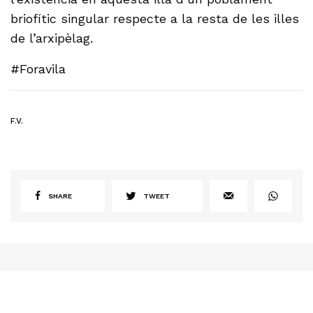
briofític singular respecte a la resta de les illes
de l’arxipèlag.
#Foravila
F.V.
SHARE
TWEET