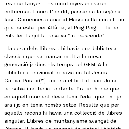
les muntanyes. Les muntanyes em varen
enlluernar. I, com t’he dit, passam a la segona
fase. Comences a anar al Massanella i un et diu
que ha estat per Alfàbia, al Puig Roig… i tu ho
vols fer. I aquí la cosa va “In crescendo”.
I la cosa dels llibres… hi havia una biblioteca
clàssica que va marcar molt a la meva
generació ja dins els temps del GEM. A la
biblioteca provincial hi havia un tal Jesús
Garcia-Pastor(*) que era el bibliotecari. Jo no
ho sabia i no tenia contacte. Era un home que
en aquell moment devia tenir l’edat que tinc jo
ara i jo en tenia només setze. Resulta que per
aquells racons hi havia una col·lecció de llibres
singular. Llibres de muntanyisme avançat de
l’època. Hi havia un raconet de síntesi i història