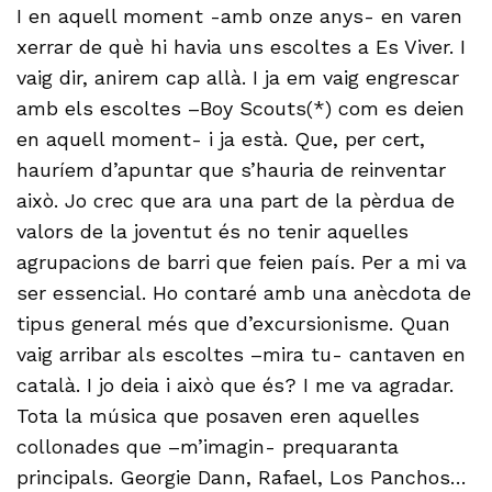
I en aquell moment -amb onze anys- en varen
xerrar de què hi havia uns escoltes a Es Viver. I
vaig dir, anirem cap allà. I ja em vaig engrescar
amb els escoltes –Boy Scouts(*) com es deien
en aquell moment- i ja està. Que, per cert,
hauríem d’apuntar que s’hauria de reinventar
això. Jo crec que ara una part de la pèrdua de
valors de la joventut és no tenir aquelles
agrupacions de barri que feien país. Per a mi va
ser essencial. Ho contaré amb una anècdota de
tipus general més que d’excursionisme. Quan
vaig arribar als escoltes –mira tu- cantaven en
català. I jo deia i això que és? I me va agradar.
Tota la música que posaven eren aquelles
collonades que –m’imagin- prequaranta
principals. Georgie Dann, Rafael, Los Panchos…