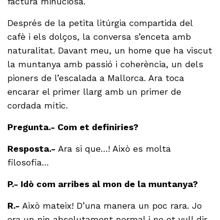
factura minuciosa.
Després de la petita litúrgia compartida del
cafè i els dolços, la conversa s’enceta amb
naturalitat. Davant meu, un home que ha viscut
la muntanya amb passió i coherència, un dels
pioners de l’escalada a Mallorca. Ara toca
encarar el primer llarg amb un primer de
cordada mític.
Pregunta.- Com et definiries?
Resposta.-
Ara si que…! Això es molta
filosofia…
P.- Idò com arribes al mon de la muntanya?
R.-
Això mateix! D’una manera un poc rara. Jo
era un nin absolutament normal i no et vull dir