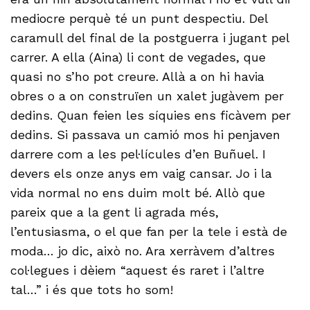
mediocre perquè té un punt despectiu. Del
caramull del final de la postguerra i jugant pel
carrer. A ella (Aina) li cont de vegades, que
quasi no s’ho pot creure. Allà a on hi havia
obres o a on construïen un xalet jugàvem per
dedins. Quan feien les síquies ens ficàvem per
dedins. Si passava un camió mos hi penjaven
darrere com a les pel·lícules d’en Buñuel. I
devers els onze anys em vaig cansar. Jo i la
vida normal no ens duim molt bé. Allò que
pareix que a la gent li agrada més,
l’entusiasma, o el que fan per la tele i està de
moda… jo dic, això no. Ara xerràvem d’altres
col·legues i dèiem “aquest és raret i l’altre
tal…” i és que tots ho som!