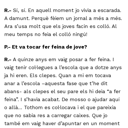
R.-
Sí, sí. En aquell moment jo vivia a escarada.
A damunt. Perquè fèiem un jornal a més a més.
Ara s’usa molt que els joves facin es colló. Al
meu temps no feia el colló ningú!
P.- Et va tocar fer feina de jove?
R.-
A quinze anys em vaig posar a fer feina. I
vaig tenir col·legues a l’escola que a dotze anys
ja hi eren. Els clepes. Quan a mi em tocava
anar a l’escola –aquesta fase que t’he dit
abans- als clepes el seu pare els hi deia “a fer
feina”. I s’havia acabat. De mosso o ajudar aquí
o allà… Tothom es col·locava i el que pareixia
que no sabia res a carregar caixes. Que jo
també em vaig haver d’apuntar en un moment