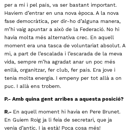
per a mi i pel país, va ser bastant important.
Havíem d’entrar en una nova època. A la nova
fase democràtica, per dir-ho d’alguna manera,
m’hi vaig apuntar a això de la Federació. No hi
havia molta més alternativa crec. En aquell
moment era una tasca de voluntariat absolut. A
mi, a part de l’escalada i l’escarada de la meva
vida, sempre m’ha agradat anar un poc més
enllà, organitzar, fer club, fer país. Era jove i
tenia molta energia. I empeny per tot allà a on
puc. I allà ens trobem.
P.- Amb quina gent arribes a aquesta posició?
R.-
En aquell moment hi havia en Pere Brunet.
En Guiem Roig ja li feia de secretari, que ja
venia d’antic. I ja està! Poca cosa més!