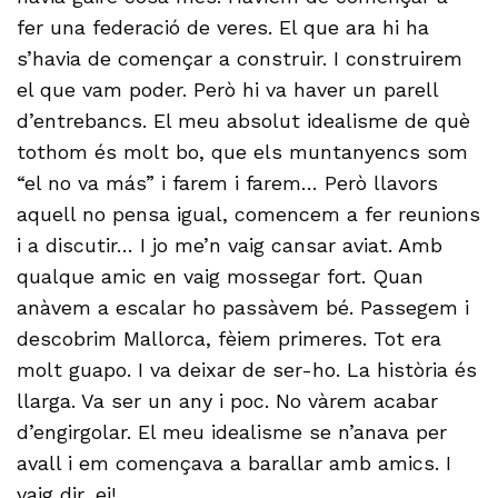
fer una federació de veres. El que ara hi ha
s’havia de començar a construir. I construirem
el que vam poder. Però hi va haver un parell
d’entrebancs. El meu absolut idealisme de què
tothom és molt bo, que els muntanyencs som
“el no va más” i farem i farem… Però llavors
aquell no pensa igual, comencem a fer reunions
i a discutir… I jo me’n vaig cansar aviat. Amb
qualque amic en vaig mossegar fort. Quan
anàvem a escalar ho passàvem bé. Passegem i
descobrim Mallorca, fèiem primeres. Tot era
molt guapo. I va deixar de ser-ho. La història és
llarga. Va ser un any i poc. No vàrem acabar
d’engirgolar. El meu idealisme se n’anava per
avall i em començava a barallar amb amics. I
vaig dir, ei!