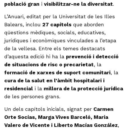
població gran
i
visibilitzar-ne la diversitat
.
L’Anuari, editat per la Universitat de les Illes
Balears, inclou
27 capítols
que aborden
qüestions mèdiques, socials, educatives,
jurídiques i econòmiques vinculades a l’etapa
de la vellesa. Entre els temes destacats
d’aquesta edició hi ha la
prevenció i detecció
de situacions de risc o precarietat
, la
formació de xarxes de suport comunitari
, la
cura de la salut en l’àmbit hospitalari i
residencial
i la
millora de la protecció jurídica
de les persones grans.
Un dels capítols inicials, signat per
Carmen
Orte Socías, Marga Vives Barceló, María
Valero de Vicente i Liberto Macías González
,