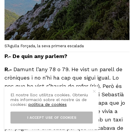
S’Agulla Forçada, la seva primera escalada
P.- De quin any parlem?
R.-
Damunt l’any 78 o 79. He vist un parell de
cròniques i no n’hi ha cap que sigui igual. Lo
poc que he vist s’hauria de refer (riu). Però és
igual. Jo vaig substituir Pere Brunet i Sebastià
El nostre lloc utilitza cookies. Obteniu
més informació sobre el nostre ús de
Barceló em va succeir. Va ser una etapa que jo
cookies:
política de cookies
no… Em sobrava. Allò que dèiem que vivia a
I ACCEPT USE OF COOKIES
escarada. Jo feia feina deu hores amb un taxi
per pagar-me una casa per què m’acabava de