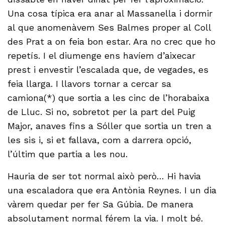
Una cosa típica era anar al Massanella i dormir
al que anomenàvem Ses Balmes proper al Coll
des Prat a on feia bon estar. Ara no crec que ho
repetís. I el diumenge ens havíem d’aixecar
prest i envestir l’escalada que, de vegades, es
feia llarga. I llavors tornar a cercar sa
camiona(*) que sortia a les cinc de l’horabaixa
de Lluc. Si no, sobretot per la part del Puig
Major, anaves fins a Sóller que sortia un tren a
les sis i, si et fallava, com a darrera opció,
l’últim que partia a les nou.
Hauria de ser tot normal això però… Hi havia
una escaladora que era Antònia Reynes. I un dia
vàrem quedar per fer Sa Gúbia. De manera
absolutament normal férem la via. I molt bé.