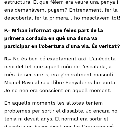
estructura. El que fèiem era veure una penya i
ens demanàvem, pugem? Entrenament, fer la
descoberta, fer la primera… ho mesclàvem tot!
P.- M’han informat que feies part de la
primera cordada en què una dona va
participar en l’obertura d’una via. És veritat?
R.-
No és ben bé exactament així. L’anècdota
neix del fet que aquell món de l’escalada, a
més de ser rarets, era generalment masculí.
Miquel Rayó al seu llibre Penyaleres ho conta.
Jo no nen era conscient en aquell moment.
En aquells moments les al·lotes teníem
problemes per sortir el dissabte. Jo encara no
tenia ni devuit anys. El normal era sortir el
dissabte en haver dinat per fer l’aproximació.