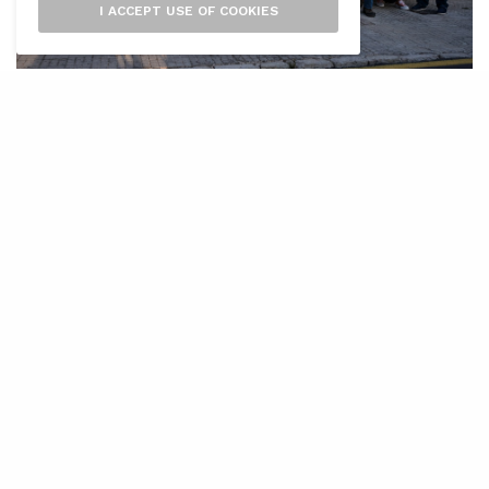
I ACCEPT USE OF COOKIES
L’
Ajuntament de Calvià ha celebrat un
acte d’homenatge a les collidores
d’oliva del municipi que l’any 1932
varen protagonitzar una vaga per reclamar el
seu dret de cobrar el mateix sou que els
homes, i que des de fa alguns mesos compten
amb una plaça al poble que commemora
aquest fet històric.
L’acte va començar amb la lectura del Manifest
de la vaga, a càrrec de l’actriu calvianera Maria
Antònia Torrens, que també va realitzar la