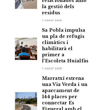
relacionades amb
la gestió dels
residus
7 AGOST 2026
Sa Pobla impulsa
un pla de refugis
climàtics i
habilitarà el
primer a
l’Escoleta Huialfàs
7 AGOST 2026
Marratxí estrena
una Via Verda i un
aparcament de
144 places per
connectar Es
Figueral amb el