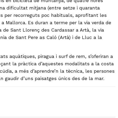
aris en bicicleta de muntanya, de quatre hores
a dificultat mitjana (entre setze i quaranta
ts per recorreguts poc habituals, aprofitant les
 a Mallorca. Es duran a terme per la via verda de
a de Sant Llorenç des Cardassar a Artà, la via
ònia de Sant Pere as Caló (Artà) i de Lluc a la
tats aquàtiques, piragua i surf de rem, s’oferiran a
jançant la pràctica d’aquestes modalitats a la costa
Alcúdia, a més d’aprendre’n la tècnica, les persones
an gaudir d’uns paisatges únics des de la mar.