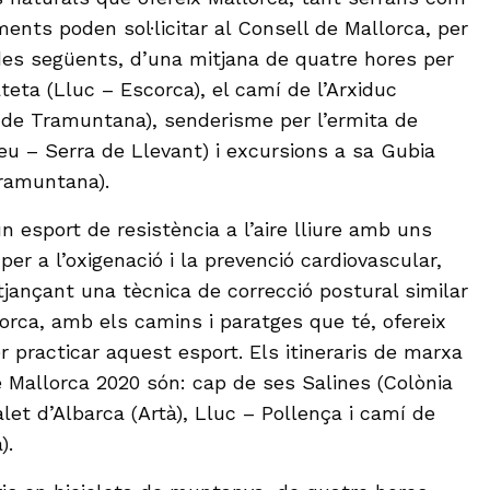
ents poden sol·licitar al Consell de Mallorca, per
ides següents, d’una mitjana de quatre hores per
ateta (Lluc – Escorca), el camí de l’Arxiduc
 de Tramuntana), senderisme per l’ermita de
eu – Serra de Llevant) i excursions a sa Gubia
Tramuntana).
 esport de resistència a l’aire lliure amb uns
per a l’oxigenació i la prevenció cardiovascular,
jançant una tècnica de correcció postural similar
lorca, amb els camins i paratges que té, ofereix
 practicar aquest esport. Els itineraris de marxa
e Mallorca 2020 són: cap de ses Salines (Colònia
alet d’Albarca (Artà), Lluc – Pollença i camí de
).