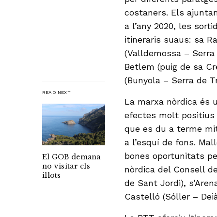
costaners. Els ajuntam
a l’any 2020, les sort
itineraris suaus: sa R
(Valldemossa – Serra
Betlem (puig de sa Cr
(Bunyola – Serra de 
READ NEXT
La marxa nòrdica és un
efectes molt positius 
que es du a terme mit
a l’esquí de fons. Mal
bones oportunitats per
El GOB demana
no visitar els
nòrdica del Consell d
illots
de Sant Jordi), s’Aren
Castelló (Sóller – Deià