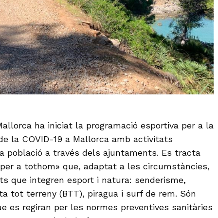
allorca ha iniciat la programació esportiva per a la
e la COVID-19 a Mallorca amb activitats
a població a través dels ajuntaments. Es tracta
per a tothom» que, adaptat a les circumstàncies,
ats que integren esport i natura: senderisme,
ta tot terreny (BTT), piragua i surf de rem. Són
ue es regiran per les normes preventives sanitàries