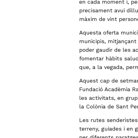
en cada moment i, per
precisament avui dill
màxim de vint person
Aquesta oferta municip
municipis, mitjançant
poder gaudir de les ac
fomentar hàbits salud
que, a la vegada, perm
Aquest cap de setman
Fundació Acadèmia Raf
les activitats, en gru
la Colònia de Sant Per
Les rutes senderistes
terreny, guiades i en 
per diferents paratge