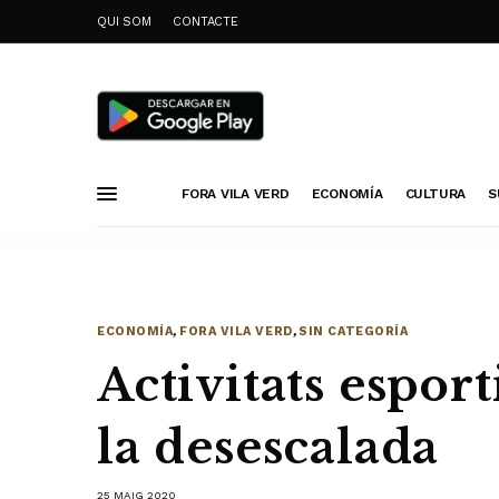
QUI SOM
CONTACTE
FORA VILA VERD
ECONOMÍA
CULTURA
S
ECONOMÍA
,
FORA VILA VERD
,
SIN CATEGORÍA
Activitats espor
la desescalada
25 MAIG 2020