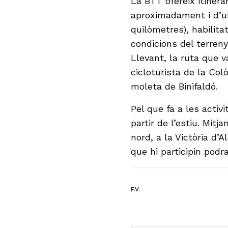
La BTT ofereix itiner
aproximadament i d’un
quilòmetres), habilita
condicions del terreny
Llevant, la ruta que v
cicloturista de la Col
moleta de Binifaldó.
Pel que fa a les activi
partir de l’estiu. Mit
nord, a la Victòria d’
que hi participin podr
F.V.