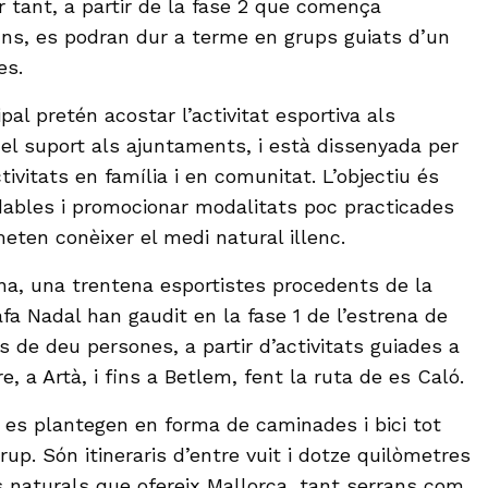
 tant, a partir de la fase 2 que comença
uns, es podran dur a terme en grups guiats d’un
es.
al pretén acostar l’activitat esportiva als
 el suport als ajuntaments, i està dissenyada per
tivitats en família i en comunitat. L’objectiu és
ables i promocionar modalitats poc practicades
eten conèixer el medi natural illenc.
a, una trentena esportistes procedents de la
a Nadal han gaudit en la fase 1 de l’estrena de
ps de deu persones, a partir d’activitats guiades a
e, a Artà, i fins a Betlem, fent la ruta de es Caló.
 es plantegen en forma de caminades i bici tot
grup. Són itineraris d’entre vuit i dotze quilòmetres
s naturals que ofereix Mallorca, tant serrans com