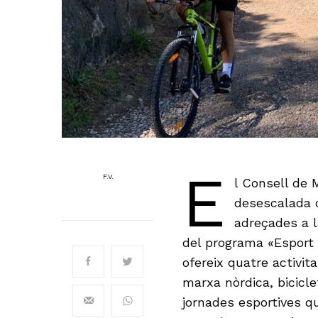
E
F.V.
l Consell de M
desescalada d
adreçades a l
del programa «Esport 
ofereix quatre activit
marxa nòrdica, bicicle
jornades esportives q