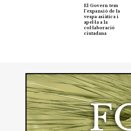
El Govern tem
l’expansió de la
vespa asiàtica i
apel·la a la
col·laboració
ciutadana