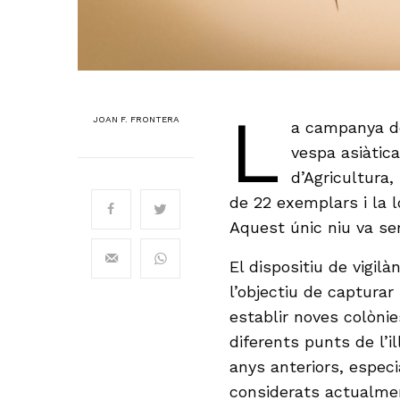
L
JOAN F. FRONTERA
a campanya d
vespa asiàtica
d’Agricultura,
de 22 exemplars i la l
Aquest únic niu va ser
El dispositiu de vigi
l’objectiu de captura
establir noves colònie
diferents punts de l’il
anys anteriors, espec
considerats actualmen