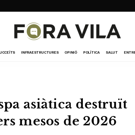
UCCEÏTS
INFRAESTRUCTURES
OPINIÓ
POLÍTICA
SALUT
ENTR
pa asiàtica destruït
ers mesos de 2026