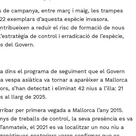
s de campanya, entre març i maig, les trampes
22 exemplars d’aquesta espècie invasora.
tribueixen a reduir el risc de formació de nous
’estratègia de control i erradicació de l’espècie,
s del Govern.
ca dins el programa de seguiment que el Govern
a vespa asiàtica va tornar a aparèixer a Mallorca
ors, s’han detectat i eliminat 42 nius a l’illa: 21
s al llarg de 2025.
rribar per primera vegada a Mallorca l’any 2015.
nys de treballs de control, la seva presència es va
Tanmateix, el 2021 es va localitzar un nou niu a
s genètiques posteriors varen confirmar que es