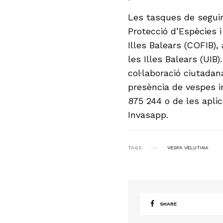
Les tasques de seguim
Protecció d’Espècies 
Illes Balears (COFIB)
les Illes Balears (UIB
col·laboració ciutada
presència de vespes i
875 244 o de les apli
Invasapp.
TAGS
VESPA VELUTINA
SHARE