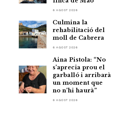
finca de Maó
6 AGOST 2026
Culmina la
rehabilitació del
moll de Cabrera
6 AGOST 2026
Aina Pistola: “No
s’aprecia prou el
garballó i arribarà
un moment que
no n’hi haurà”
6 AGOST 2026