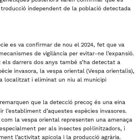
ntroducció independent de la població detectada
ècie es va confirmar de nou el 2024, fet que va
 mecanismes de vigilància per evitar-ne l’expansió.
t els darrers dos anys també s’ha detectat a
ècie invasora, la vespa oriental (Vespa orientalis),
a localitzat i eliminat un niu al municipi
 remarquen que la detecció precoç és una eina
r l’establiment d’aquestes espècies invasores.
a com la vespa oriental representen una amenaça
 especialment per als insectes pol·linitzadors, i
ent l’activitat apícola i la producció agrària.