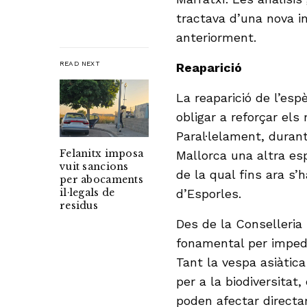
tractava d’una nova i
anteriorment.
READ NEXT
Reaparició
La reaparició de l’esp
obligar a reforçar els
Paral·lelament, duran
Felanitx imposa
Mallorca una altra esp
vuit sancions
de la qual fins ara s’h
per abocaments
d’Esporles.
il·legals de
residus
Des de la Conselleria
fonamental per impedi
Tant la vespa asiàtic
per a la biodiversitat,
poden afectar directam