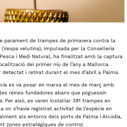
e parament de trampes de primavera contra la
 (Vespa velutina), impulsada per la Conselleria
 Pesca i Medi Natural, ha finalitzat amb la captura
ocalització del primer niu de l’any a Mallorca.
 detectat i retirat durant el mes d’abril a Palma.
lància es va posar en marxa el mes de març amb
r les reines fundadores abans que poguessin
s. Per això, es varen instal·lar 381 trampes en
la on s’havia registrat activitat de l’espècie en
ialment als entorns dels ports de Palma i Alcúdia,
t zones estratègiques de control.