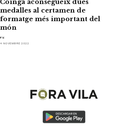
Coinga aconsegueix dues
medalles al certamen de
formatge més important del
món
F.V.
4 NOVEMBRE 2022