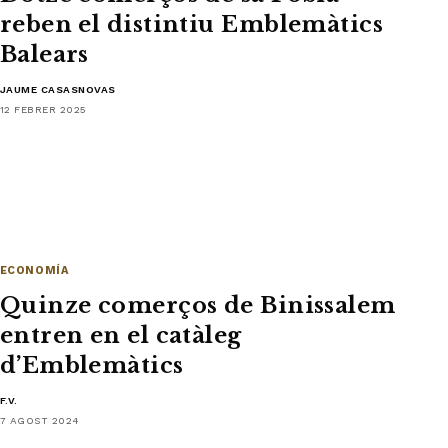
reben el distintiu Emblemàtics
Balears
JAUME CASASNOVAS
12 FEBRER 2025
ECONOMÍA
Quinze comerços de Binissalem
entren en el catàleg
d’Emblemàtics
F.V.
7 AGOST 2024