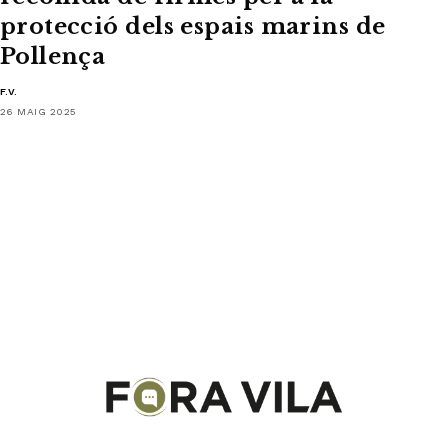
protecció dels espais marins de
Pollença
F.V.
26 MAIG 2025