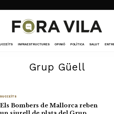
UCCEÏTS
INFRAESTRUCTURES
OPINIÓ
POLÍTICA
SALUT
ENTR
Grup Güell
SUCCEÏTS
Els Bombers de Mallorca reben
un siurell de plata del Grup