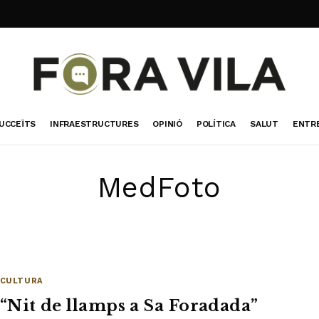
UCCEÏTS
INFRAESTRUCTURES
OPINIÓ
POLÍTICA
SALUT
ENTR
MedFoto
CULTURA
“Nit de llamps a Sa Foradada”