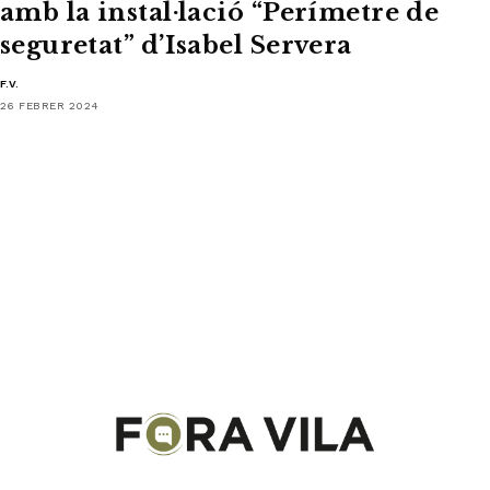
amb la instal·lació “Perímetre de
seguretat” d’Isabel Servera
F.V.
26 FEBRER 2024