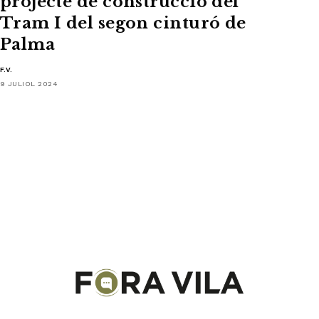
projecte de construcció del
Tram I del segon cinturó de
Palma
F.V.
9 JULIOL 2024