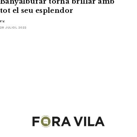
Banyalbufar torna brillar amb
tot el seu esplendor
F.V.
28 JULIOL 2022