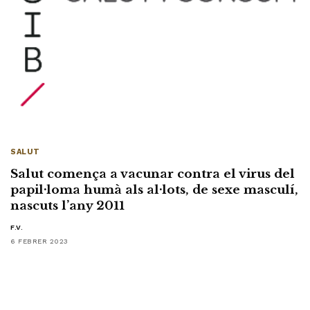
SALUT
Salut comença a vacunar contra el virus del
papil·loma humà als al·lots, de sexe masculí,
nascuts l’any 2011
F.V.
6 FEBRER 2023