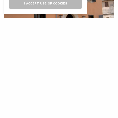
I ACCEPT USE OF COOKIES
L’
Ajuntament de Marratxí ha acordat en
el darrer ple del mes de gener adherir-
se a la Xarxa d’entitats locals per al
desenvolupament dels Objectius de
Desenvolupament Sostenible (ODS) de l’agenda
2030 de la Federació Espanyola de Municipis i
Províncies (FEMP).