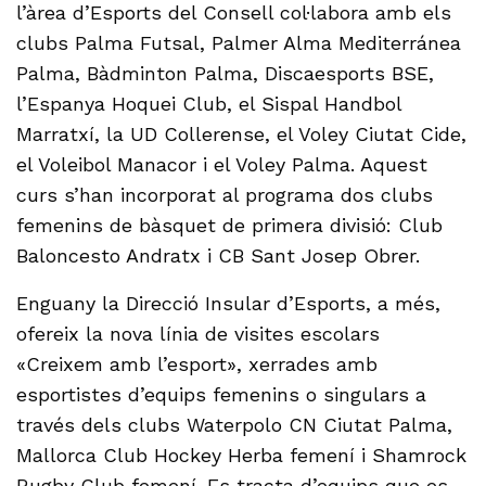
l’àrea d’Esports del Consell col·labora amb els
clubs Palma Futsal, Palmer Alma Mediterránea
Palma, Bàdminton Palma, Discaesports BSE,
l’Espanya Hoquei Club, el Sispal Handbol
Marratxí, la UD Collerense, el Voley Ciutat Cide,
el Voleibol Manacor i el Voley Palma. Aquest
curs s’han incorporat al programa dos clubs
femenins de bàsquet de primera divisió: Club
Baloncesto Andratx i CB Sant Josep Obrer.
Enguany la Direcció Insular d’Esports, a més,
ofereix la nova línia de visites escolars
«Creixem amb l’esport», xerrades amb
esportistes d’equips femenins o singulars a
través dels clubs Waterpolo CN Ciutat Palma,
Mallorca Club Hockey Herba femení i Shamrock
Rugby Club femení. Es tracta d’equips que es