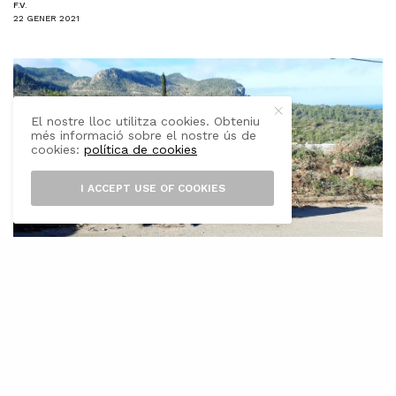
F.V.
22 GENER 2021
El nostre lloc utilitza cookies. Obteniu
més informació sobre el nostre ús de
cookies:
política de cookies
I ACCEPT USE OF COOKIES
E
ls batles de Banyalbufar, Esporles i
Valldemossa han manifestat avui el
seu “profund malestar” pel fet que els