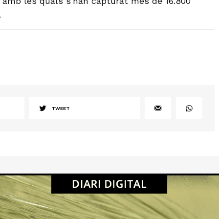
, amb les quals s’han capturat més de 16.800
.
TWEET