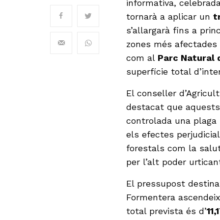
informativa, celebrad
tornarà a aplicar un
t
s’allargarà fins a pri
zones més afectades de
com al
Parc Natural 
superfície total d’int
El conseller d’Agricul
destacat que aquests
controlada una plaga 
els efectes perjudicia
forestals com la sal
per l’alt poder urtica
El pressupost destinat
Formentera ascendei
total prevista és d’
11,