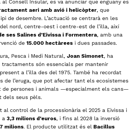
a al Consell Insular, es va anunciar que enguany es
ractament aeri amb avió i helicòpter
, que
ncipi de desembre. L’actuació se centrarà en les
l nord, centre-oest i centre-est de l’illa, així
de ses Salines d’Eivissa i Formentera
, amb una
ervenció de
15.000 hectàrees
i dues passades.
tura, Pesca i Medi Natural,
Joan Simonet
, ha
 tractaments són essencials per mantenir
present a l’illa des del 1975. També ha recordat
ls de l’eruga, que pot afectar tant els ecosistemes
ut de persones i animals —especialment els cans—
nt dels seus pèls.
 al control de la processionària el 2025 a Eivissa i
x a
3,3 milions d’euros
, i fins al 2028 la inversió
17 milions
. El producte utilitzat és el
Bacillus