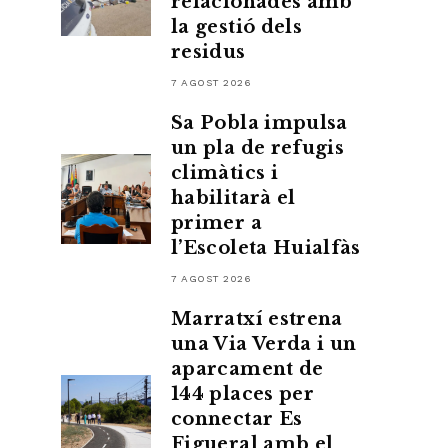
relacionades amb
la gestió dels
residus
7 AGOST 2026
Sa Pobla impulsa
un pla de refugis
climàtics i
habilitarà el
primer a
l’Escoleta Huialfàs
7 AGOST 2026
Marratxí estrena
una Via Verda i un
aparcament de
144 places per
connectar Es
Figueral amb el