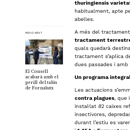
thuringiensis varieta
habitualment, apte per
abelles.
A més del tractament a
READ NEXT
tractament terrestr
quals quedarà destin
tractament s’aplica 
dues passades i amb e
El Consell
Un programa integra
acabarà amb el
perill del talús
de Fornalutx
Les actuacions s’em
contra plagues
, que 
instal·lat 82 caixes r
insectívores, depreda
durant l’estiu es vare