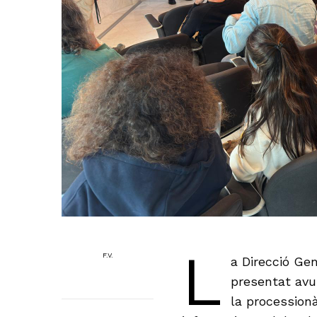
L
F.V.
a Direcció Gen
presentat avui
la procession