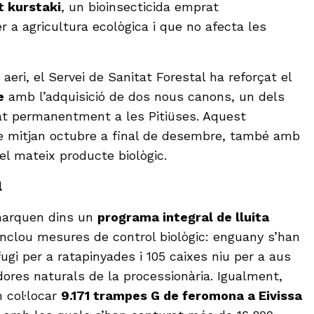
t kurstaki
, un bioinsecticida emprat
 a agricultura ecològica i que no afecta les
eri, el Servei de Sanitat Forestal ha reforçat el
e
amb l’adquisició de dos nous canons, un dels
at permanentment a les Pitiüses. Aquest
de mitjan octubre a final de desembre, també amb
l mateix producte biològic.
l
marquen dins un
programa integral de lluita
inclou mesures de control biològic: enguany s’han
efugi per a ratapinyades i 105 caixes niu per a aus
dores naturals de la processionària. Igualment,
n col·locar
9.171 trampes G de feromona a Eivissa