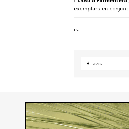
i
1.454 a Formentera
exemplars en conjunt
F.V.
SHARE