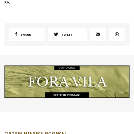
F.V.
SHARE
TWEET
CULTURA
,
MENORCA
,
PATRIMONI