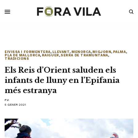
EIVISSA I FORMENTERA
,
LLEVANT
,
MENORCA
,
MIGJORN
,
PALMA
,
PLA DE MALLORCA
,
RAIGUER
,
SERRA DE TRAMUNTANA
,
TRADICIONS
Els Reis d’Orient saluden els
infants de lluny en l’Epifania
més estranya
F.V.
5 GENER 2021