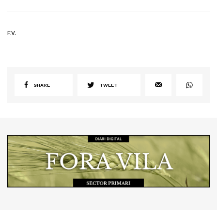
F.V.
SHARE
TWEET