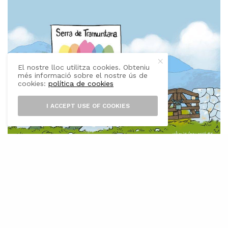
El nostre lloc utilitza cookies. Obteniu
més informació sobre el nostre ús de
cookies:
política de cookies
I ACCEPT USE OF COOKIES
L
a conselleria de Medi Ambient pretén
que els Agents Mediambientals (AMA)
actuïn en
“funcions pròpies de
policia ambiental, tant com policia
administrativa especial com policia